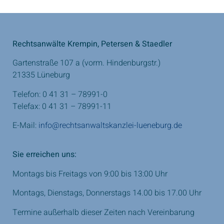
Rechtsanwälte Krempin, Petersen & Staedler
Gartenstraße 107 a (vorm. Hindenburgstr.)
21335 Lüneburg
Telefon: 0 41 31 – 78991-0
Telefax: 0 41 31 – 78991-11
E-Mail:
info@rechtsanwaltskanzlei-lueneburg.de
Sie erreichen uns:
Montags bis Freitags von 9:00 bis 13:00 Uhr
Montags, Dienstags, Donnerstags 14.00 bis 17.00 Uhr
Termine außerhalb dieser Zeiten nach Vereinbarung