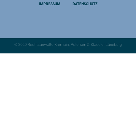
IMPRESSUM
DATENSCHUTZ
© 2020 Rechtsanwälte Krempin, Petersen & Staedler Lüneburg