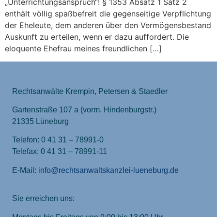
„Unterrichtungsanspruch“! § 1353 Absatz 1 Satz 2
enthält völlig spaßbefreit die gegenseitige Verpflichtung
der Eheleute, dem anderen über den Vermögensbestand
Auskunft zu erteilen, wenn er dazu auffordert. Die
eloquente Ehefrau meines freundlichen […]
Rechtsanwälte Krempin, Petersen & Staedler
Gartenstraße 107 a (vorm. Hindenburgstr.)
21335 Lüneburg
Telefon: 0 41 31 – 78991-0
Telefax: 0 41 31 – 78991-11
E-Mail:
info@rechtsanwaltskanzlei-lueneburg.de
Sie erreichen uns: